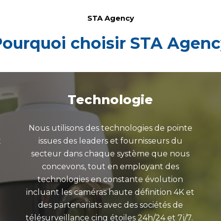
STA Agency
ourquoi choisir STA Agen
Technologie
Nous utilisons des technologies de pointe
t
issues des leaders et fournisseurs du
secteur dans chaque système que nous
concevons, tout en employant des
technologies en constante évolution
incluant les caméras haute définition 4K et
a
des partenariats avec des sociétés de
télésurveillance cinq étoiles 24h/24 et 7j/7.